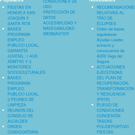
CONDICIONES DE
USO
FIESTAS EN
RECOMENDACIONE
PROTECCIÓN DE
HONOR A SAN
RELATIVAS AL
DATOS
JOAQUÍN Y
TRÍO DE
ACCESIBILIDAD Y
SANTA RITA
ECLIPSES
NAVEGABILIDAD
BASES
Orden de bases
WEBMASTER
PROGRAMA
reguladoras
EMPLEO
Ayudas Leader,
PUBLICO LOCAL,
extracto y
GARANTÍA
convocatoria de
JUVENIL. 1 AUX.
ADRI Vega del
ADMTVO Y 2
Segura
MONITORES
ACTUACIONES
SOCIOCULTURALES
EJECUTADAS
BASES
DEL PLAN DE
PROGRAMA
RECUPERACIÓN,
EMPLEO
TRANSFORMACIÓN
PUBLICO LOCAL.
Y RESILIENCIA
2 PEONES DE
(PRTR)
LIMPIEZA
PLIEGO DE
REUNIÓN DEL
CONDICIONES
CONSEJO DE
CONCESIÓN
ALCALDES
TASCAS
ORDEN
POLIDEPORTIVO
CONVOCATORIA
FIESTAS