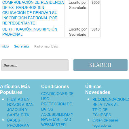
COMPROBACIÓN DE RESIDENCIA
Escrito por
3606
DE EXTRANJEROS SIN
Secretario
OBLIGACIÓN DE RENOVAR SU
INSCRIPCIÓN PADRONAL POR
REPRESENTANTE
CERTIFICACIÓN INSCRIPCIÓN
Escrito por
3813
PADRONAL
Secretario
Inicio
Secretaría
Padrón municipal
SEARCH
Artículos Más
Condiciones
Últimas
Populares
Novedades
CONDICIONES DE
USO
FIESTAS EN
RECOMENDACIONE
PROTECCIÓN DE
HONOR A SAN
RELATIVAS AL
DATOS
JOAQUÍN Y
TRÍO DE
ACCESIBILIDAD Y
SANTA RITA
ECLIPSES
NAVEGABILIDAD
BASES
Orden de bases
WEBMASTER
PROGRAMA
reguladoras