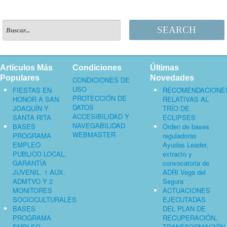
SEARCH
Artículos Más
Condiciones
Últimas
Populares
Novedades
CONDICIONES DE
USO
FIESTAS EN
RECOMENDACIONE
PROTECCIÓN DE
HONOR A SAN
RELATIVAS AL
DATOS
JOAQUÍN Y
TRÍO DE
ACCESIBILIDAD Y
SANTA RITA
ECLIPSES
NAVEGABILIDAD
BASES
Orden de bases
WEBMASTER
PROGRAMA
reguladoras
EMPLEO
Ayudas Leader,
PUBLICO LOCAL,
extracto y
GARANTÍA
convocatoria de
JUVENIL. 1 AUX.
ADRI Vega del
ADMTVO Y 2
Segura
MONITORES
ACTUACIONES
SOCIOCULTURALES
EJECUTADAS
BASES
DEL PLAN DE
PROGRAMA
RECUPERACIÓN,
EMPLEO
TRANSFORMACIÓN