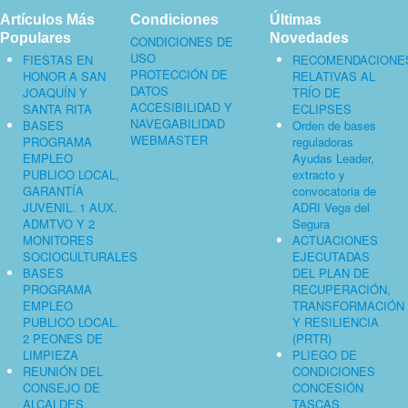
Artículos Más
Condiciones
Últimas
Populares
Novedades
CONDICIONES DE
USO
FIESTAS EN
RECOMENDACIONE
PROTECCIÓN DE
HONOR A SAN
RELATIVAS AL
DATOS
JOAQUÍN Y
TRÍO DE
ACCESIBILIDAD Y
SANTA RITA
ECLIPSES
NAVEGABILIDAD
BASES
Orden de bases
WEBMASTER
PROGRAMA
reguladoras
EMPLEO
Ayudas Leader,
PUBLICO LOCAL,
extracto y
GARANTÍA
convocatoria de
JUVENIL. 1 AUX.
ADRI Vega del
ADMTVO Y 2
Segura
MONITORES
ACTUACIONES
SOCIOCULTURALES
EJECUTADAS
BASES
DEL PLAN DE
PROGRAMA
RECUPERACIÓN,
EMPLEO
TRANSFORMACIÓN
PUBLICO LOCAL.
Y RESILIENCIA
2 PEONES DE
(PRTR)
LIMPIEZA
PLIEGO DE
REUNIÓN DEL
CONDICIONES
CONSEJO DE
CONCESIÓN
ALCALDES
TASCAS