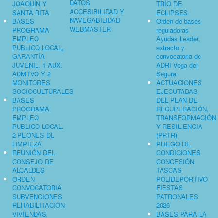
DATOS
JOAQUÍN Y
TRÍO DE
ACCESIBILIDAD Y
SANTA RITA
ECLIPSES
NAVEGABILIDAD
BASES
Orden de bases
WEBMASTER
PROGRAMA
reguladoras
EMPLEO
Ayudas Leader,
PUBLICO LOCAL,
extracto y
GARANTÍA
convocatoria de
JUVENIL. 1 AUX.
ADRI Vega del
ADMTVO Y 2
Segura
MONITORES
ACTUACIONES
SOCIOCULTURALES
EJECUTADAS
BASES
DEL PLAN DE
PROGRAMA
RECUPERACIÓN,
EMPLEO
TRANSFORMACIÓN
PUBLICO LOCAL.
Y RESILIENCIA
2 PEONES DE
(PRTR)
LIMPIEZA
PLIEGO DE
REUNIÓN DEL
CONDICIONES
CONSEJO DE
CONCESIÓN
ALCALDES
TASCAS
ORDEN
POLIDEPORTIVO
CONVOCATORIA
FIESTAS
SUBVENCIONES
PATRONALES
REHABILITACIÓN
2026
VIVIENDAS
BASES PARA LA