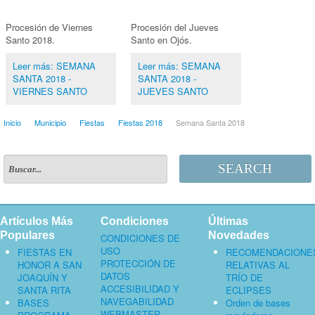
Procesión de Viernes
Procesión del Jueves
Santo 2018.
Santo en Ojós.
Leer más: SEMANA
Leer más: SEMANA
SANTA 2018 -
SANTA 2018 -
VIERNES SANTO
JUEVES SANTO
Inicio
Municipio
Fiestas
Fiestas 2018
Semana Santa 2018
SEARCH
Artículos Más
Condiciones
Últimas
Populares
Novedades
CONDICIONES DE
USO
FIESTAS EN
RECOMENDACIONE
PROTECCIÓN DE
HONOR A SAN
RELATIVAS AL
DATOS
JOAQUÍN Y
TRÍO DE
ACCESIBILIDAD Y
SANTA RITA
ECLIPSES
NAVEGABILIDAD
BASES
Orden de bases
WEBMASTER