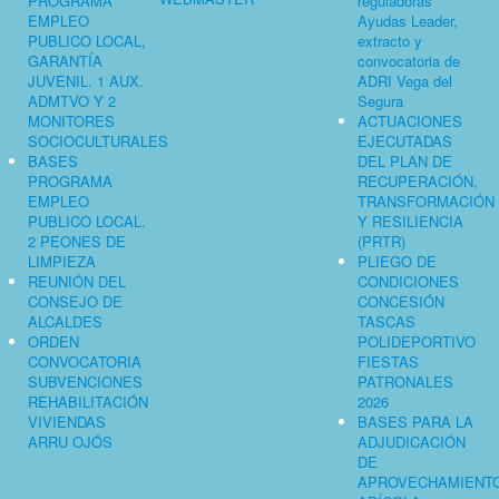
PROGRAMA
reguladoras
EMPLEO
Ayudas Leader,
PUBLICO LOCAL,
extracto y
GARANTÍA
convocatoria de
JUVENIL. 1 AUX.
ADRI Vega del
ADMTVO Y 2
Segura
MONITORES
ACTUACIONES
SOCIOCULTURALES
EJECUTADAS
BASES
DEL PLAN DE
PROGRAMA
RECUPERACIÓN,
EMPLEO
TRANSFORMACIÓN
PUBLICO LOCAL.
Y RESILIENCIA
2 PEONES DE
(PRTR)
LIMPIEZA
PLIEGO DE
REUNIÓN DEL
CONDICIONES
CONSEJO DE
CONCESIÓN
ALCALDES
TASCAS
ORDEN
POLIDEPORTIVO
CONVOCATORIA
FIESTAS
SUBVENCIONES
PATRONALES
REHABILITACIÓN
2026
VIVIENDAS
BASES PARA LA
ARRU OJÓS
ADJUDICACIÓN
DE
APROVECHAMIENT