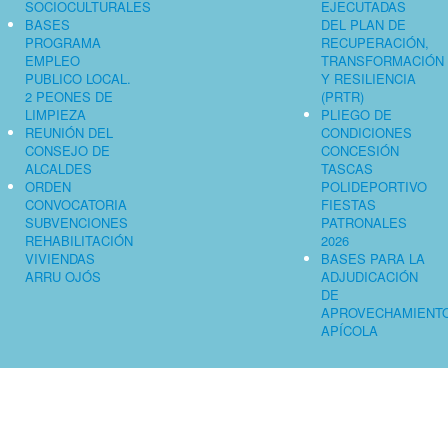
SOCIOCULTURALES
EJECUTADAS
BASES
DEL PLAN DE
PROGRAMA
RECUPERACIÓN,
EMPLEO
TRANSFORMACIÓN
PUBLICO LOCAL.
Y RESILIENCIA
2 PEONES DE
(PRTR)
LIMPIEZA
PLIEGO DE
REUNIÓN DEL
CONDICIONES
CONSEJO DE
CONCESIÓN
ALCALDES
TASCAS
ORDEN
POLIDEPORTIVO
CONVOCATORIA
FIESTAS
SUBVENCIONES
PATRONALES
REHABILITACIÓN
2026
VIVIENDAS
BASES PARA LA
ARRU OJÓS
ADJUDICACIÓN
DE
APROVECHAMIENT
APÍCOLA