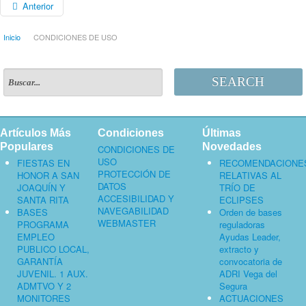
Anterior
Inicio
CONDICIONES DE USO
SEARCH
Artículos Más
Condiciones
Últimas
Populares
Novedades
CONDICIONES DE
USO
FIESTAS EN
RECOMENDACIONE
PROTECCIÓN DE
HONOR A SAN
RELATIVAS AL
DATOS
JOAQUÍN Y
TRÍO DE
ACCESIBILIDAD Y
SANTA RITA
ECLIPSES
NAVEGABILIDAD
BASES
Orden de bases
WEBMASTER
PROGRAMA
reguladoras
EMPLEO
Ayudas Leader,
PUBLICO LOCAL,
extracto y
GARANTÍA
convocatoria de
JUVENIL. 1 AUX.
ADRI Vega del
ADMTVO Y 2
Segura
MONITORES
ACTUACIONES