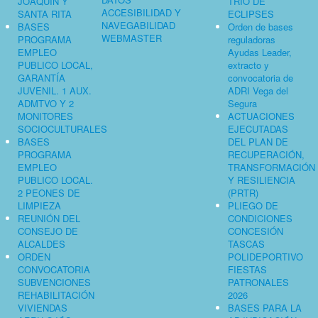
JOAQUÍN Y
TRÍO DE
ACCESIBILIDAD Y
SANTA RITA
ECLIPSES
NAVEGABILIDAD
BASES
Orden de bases
WEBMASTER
PROGRAMA
reguladoras
EMPLEO
Ayudas Leader,
PUBLICO LOCAL,
extracto y
GARANTÍA
convocatoria de
JUVENIL. 1 AUX.
ADRI Vega del
ADMTVO Y 2
Segura
MONITORES
ACTUACIONES
SOCIOCULTURALES
EJECUTADAS
BASES
DEL PLAN DE
PROGRAMA
RECUPERACIÓN,
EMPLEO
TRANSFORMACIÓN
PUBLICO LOCAL.
Y RESILIENCIA
2 PEONES DE
(PRTR)
LIMPIEZA
PLIEGO DE
REUNIÓN DEL
CONDICIONES
CONSEJO DE
CONCESIÓN
ALCALDES
TASCAS
ORDEN
POLIDEPORTIVO
CONVOCATORIA
FIESTAS
SUBVENCIONES
PATRONALES
REHABILITACIÓN
2026
VIVIENDAS
BASES PARA LA