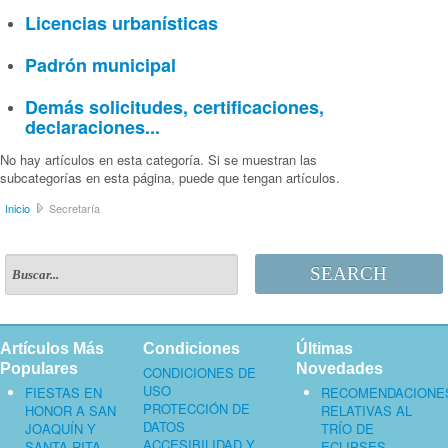
Licencias urbanísticas
Padrón municipal
Demás solicitudes, certificaciones,
declaraciones...
No hay artículos en esta categoría. Si se muestran las
subcategorías en esta página, puede que tengan artículos.
Inicio
Secretaría
SEARCH
Artículos Más
Condiciones
Últimas
Populares
Novedades
CONDICIONES DE
USO
FIESTAS EN
RECOMENDACIONE
PROTECCIÓN DE
HONOR A SAN
RELATIVAS AL
DATOS
JOAQUÍN Y
TRÍO DE
ACCESIBILIDAD Y
SANTA RITA
ECLIPSES