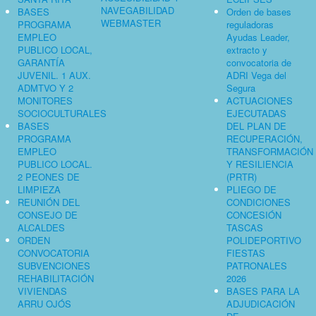
NAVEGABILIDAD
BASES
Orden de bases
WEBMASTER
PROGRAMA
reguladoras
EMPLEO
Ayudas Leader,
PUBLICO LOCAL,
extracto y
GARANTÍA
convocatoria de
JUVENIL. 1 AUX.
ADRI Vega del
ADMTVO Y 2
Segura
MONITORES
ACTUACIONES
SOCIOCULTURALES
EJECUTADAS
BASES
DEL PLAN DE
PROGRAMA
RECUPERACIÓN,
EMPLEO
TRANSFORMACIÓN
PUBLICO LOCAL.
Y RESILIENCIA
2 PEONES DE
(PRTR)
LIMPIEZA
PLIEGO DE
REUNIÓN DEL
CONDICIONES
CONSEJO DE
CONCESIÓN
ALCALDES
TASCAS
ORDEN
POLIDEPORTIVO
CONVOCATORIA
FIESTAS
SUBVENCIONES
PATRONALES
REHABILITACIÓN
2026
VIVIENDAS
BASES PARA LA
ARRU OJÓS
ADJUDICACIÓN