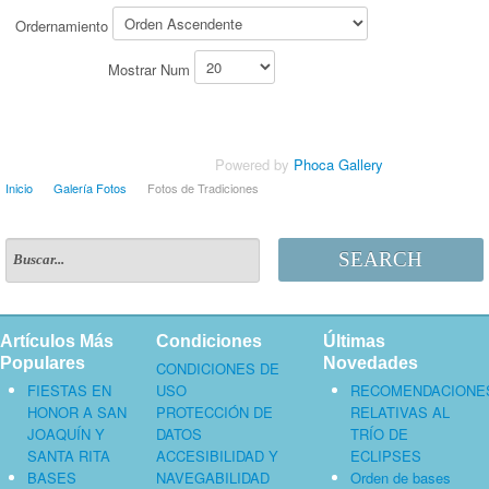
Ordernamiento
Mostrar Num
Powered by
Phoca Gallery
Inicio
Galería Fotos
Fotos de Tradiciones
SEARCH
Artículos Más
Condiciones
Últimas
Populares
Novedades
CONDICIONES DE
FIESTAS EN
USO
RECOMENDACIONE
HONOR A SAN
PROTECCIÓN DE
RELATIVAS AL
JOAQUÍN Y
DATOS
TRÍO DE
SANTA RITA
ACCESIBILIDAD Y
ECLIPSES
BASES
NAVEGABILIDAD
Orden de bases