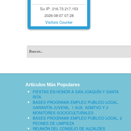
Su IP: 216.73.217.153
2026-08-07 07:28
Visitors Counter
Artículos Más Populares
FIESTAS EN HONOR A SAN JOAQUÍN Y SANTA
RITA
BASES PROGRAMA EMPLEO PUBLICO LOCAL,
GARANTÍA JUVENIL. 1 AUX. ADMTVO Y 2
MONITORES SOCIOCULTURALES
BASES PROGRAMA EMPLEO PUBLICO LOCAL. 2
PEONES DE LIMPIEZA
REUNIÓN DEL CONSEJO DE ALCALDES