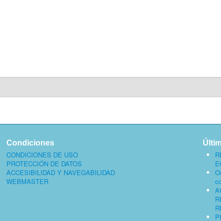
Condiciones
Últi
CONDICIONES DE USO
R
PROTECCIÓN DE DATOS
E
ACCESIBILIDAD Y NAVEGABILIDAD
O
WEBMASTER
c
A
R
R
P