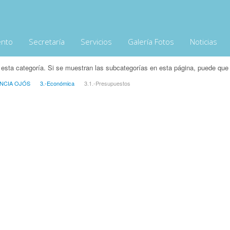
ento
Secretaría
Servicios
Galería Fotos
Noticias
 esta categoría. Si se muestran las subcategorías en esta página, puede que 
NCIA OJÓS
3.-Económica
3.1.-Presupuestos