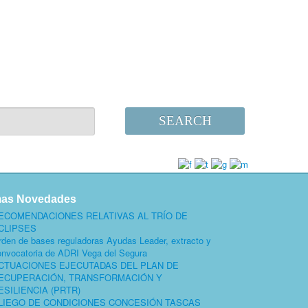
SEARCH
mas Novedades
ECOMENDACIONES RELATIVAS AL TRÍO DE
CLIPSES
rden de bases reguladoras Ayudas Leader, extracto y
onvocatoria de ADRI Vega del Segura
CTUACIONES EJECUTADAS DEL PLAN DE
ECUPERACIÓN, TRANSFORMACIÓN Y
ESILIENCIA (PRTR)
LIEGO DE CONDICIONES CONCESIÓN TASCAS