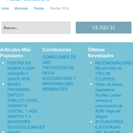
Inicio
Municipio
Fiestas
Fiestas 2018
SEARCH
Artículos Más
Condiciones
Últimas
Populares
Novedades
CONDICIONES DE
USO
FIESTAS EN
RECOMENDACIONE
PROTECCIÓN DE
HONOR A SAN
RELATIVAS AL
DATOS
JOAQUÍN Y
TRÍO DE
ACCESIBILIDAD Y
SANTA RITA
ECLIPSES
NAVEGABILIDAD
BASES
Orden de bases
WEBMASTER
PROGRAMA
reguladoras
EMPLEO
Ayudas Leader,
PUBLICO LOCAL,
extracto y
GARANTÍA
convocatoria de
JUVENIL. 1 AUX.
ADRI Vega del
ADMTVO Y 2
Segura
MONITORES
ACTUACIONES
SOCIOCULTURALES
EJECUTADAS
BASES
DEL PLAN DE