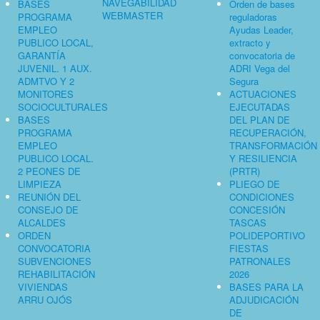
NAVEGABILIDAD
BASES
Orden de bases
WEBMASTER
PROGRAMA
reguladoras
EMPLEO
Ayudas Leader,
PUBLICO LOCAL,
extracto y
GARANTÍA
convocatoria de
JUVENIL. 1 AUX.
ADRI Vega del
ADMTVO Y 2
Segura
MONITORES
ACTUACIONES
SOCIOCULTURALES
EJECUTADAS
BASES
DEL PLAN DE
PROGRAMA
RECUPERACIÓN,
EMPLEO
TRANSFORMACIÓN
PUBLICO LOCAL.
Y RESILIENCIA
2 PEONES DE
(PRTR)
LIMPIEZA
PLIEGO DE
REUNIÓN DEL
CONDICIONES
CONSEJO DE
CONCESIÓN
ALCALDES
TASCAS
ORDEN
POLIDEPORTIVO
CONVOCATORIA
FIESTAS
SUBVENCIONES
PATRONALES
REHABILITACIÓN
2026
VIVIENDAS
BASES PARA LA
ARRU OJÓS
ADJUDICACIÓN
DE