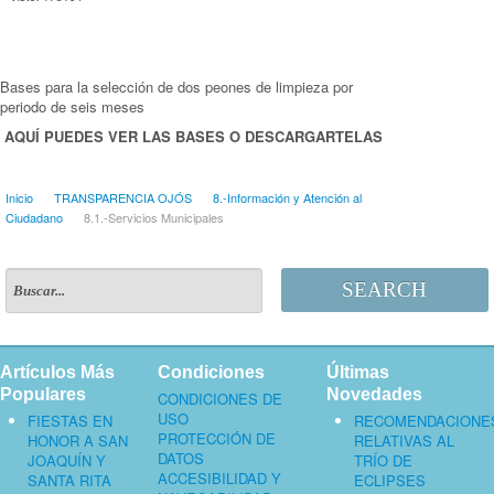
Bases para la selección de dos peones de limpieza por
periodo de seis meses
AQUÍ PUEDES VER LAS BASES O DESCARGARTELAS
Inicio
TRANSPARENCIA OJÓS
8.-Información y Atención al
Ciudadano
8.1.-Servicios Municipales
SEARCH
Artículos Más
Condiciones
Últimas
Populares
Novedades
CONDICIONES DE
USO
FIESTAS EN
RECOMENDACIONE
PROTECCIÓN DE
HONOR A SAN
RELATIVAS AL
DATOS
JOAQUÍN Y
TRÍO DE
ACCESIBILIDAD Y
SANTA RITA
ECLIPSES