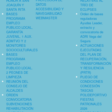
HONOR A SAN
RELATIVAS AL
DATOS
JOAQUÍN Y
TRÍO DE
ACCESIBILIDAD Y
SANTA RITA
ECLIPSES
NAVEGABILIDAD
BASES
Orden de bases
WEBMASTER
PROGRAMA
reguladoras
EMPLEO
Ayudas Leader,
PUBLICO LOCAL,
extracto y
GARANTÍA
convocatoria de
JUVENIL. 1 AUX.
ADRI Vega del
ADMTVO Y 2
Segura
MONITORES
ACTUACIONES
SOCIOCULTURALES
EJECUTADAS
BASES
DEL PLAN DE
PROGRAMA
RECUPERACIÓN,
EMPLEO
TRANSFORMACIÓN
PUBLICO LOCAL.
Y RESILIENCIA
2 PEONES DE
(PRTR)
LIMPIEZA
PLIEGO DE
REUNIÓN DEL
CONDICIONES
CONSEJO DE
CONCESIÓN
ALCALDES
TASCAS
ORDEN
POLIDEPORTIVO
CONVOCATORIA
FIESTAS
SUBVENCIONES
PATRONALES
REHABILITACIÓN
2026