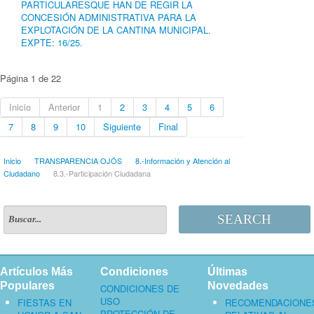
PARTICULARESQUE HAN DE REGIR LA
CONCESIÓN ADMINISTRATIVA PARA LA
EXPLOTACIÓN DE LA CANTINA MUNICIPAL.
EXPTE: 16/25.
Página 1 de 22
Inicio
Anterior
1
2
3
4
5
6
7
8
9
10
Siguiente
Final
Inicio
TRANSPARENCIA OJÓS
8.-Información y Atención al
Ciudadano
8.3.-Participación Ciudadana
SEARCH
Artículos Más
Condiciones
Últimas
Populares
Novedades
CONDICIONES DE
USO
FIESTAS EN
RECOMENDACIONE
PROTECCIÓN DE