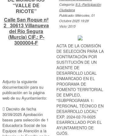
“VALLE DE
Categoría:
8.3.-Participación
RICOTE”
Ciudadana
Publicado: Miércoles, 01
Calle San Roque nº
Octubre 2025 19:28
2 30613 Villanueva
Visto: 2015
del Río Segura
(Murcia) CIF.: P-
3000004-F
ACTA DE LA COMISIÓN
DE SELECCIÓN PARA LA
CONTRATACIÓN POR
SUSTITUCIÓN DE UN
AGENTE DE
DESARROLLO LOCAL
ENMARCADO EN EL
Adjunto la siguiente
PROGRAMA DE
documentación para su
FOMENTO TERRITORIAL
publicación en la página
DE EMPLEO,
web de su Ayuntamiento:
"SUBPROGRAMA 1:
PERSONAL TÉCNICO EN
 Decreto de fecha
DESARROLLO LOCAL"
30/09/2025 Aprobación
EXP. 2024-02-70-0025
bases para selección de 1
ESARROLLADO POR EL
Educador/a Social de los
AYUNTAMIENTO DE
Equipos de Atención a la
OJÓS.