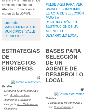
Infancia y la Familia en los
PULSE AQUÍ PARA VER,
servicios sociales de
BAJARSE O IMPRIMIR
Atención Primaria en el
EL ACTA DE SELECCIÓN
marco de la LOPIVI.
PARA LA
CONTRATACIÓN POR
Leer más:
SUSTITUCIÓN DE UN
MANCOMUNIDAD DE
AGENTE DE
MUNICIPIOS “VALLE
DESARROLLO LOCAL
DE RICOTE”
ESTRATEGIAS
BASES PARA
DE
SELECCIÓN
PROYECTOS
DE UN
EUROPEOS
AGENTE DE
DESARROLLO
LOCAL
Detalles
Categoría de nivel principal o
raíz:
8.-Información y
Detalles
Atención al Ciudadano
Categoría de nivel principal o
Categoría:
8.3.-Participación
raíz:
8.-Información y
Ciudadana