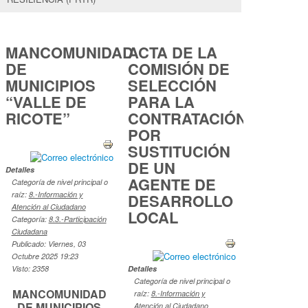
MANCOMUNIDAD
ACTA DE LA
DE
COMISIÓN DE
MUNICIPIOS
SELECCIÓN
“VALLE DE
PARA LA
RICOTE”
CONTRATACIÓN
POR
SUSTITUCIÓN
DE UN
Detalles
AGENTE DE
Categoría de nivel principal o
raíz:
8.-Información y
DESARROLLO
Atención al Ciudadano
LOCAL
Categoría:
8.3.-Participación
Ciudadana
Publicado: Viernes, 03
Octubre 2025 19:23
Visto: 2358
Detalles
Categoría de nivel principal o
MANCOMUNIDAD
raíz:
8.-Información y
DE MUNICIPIOS
Atención al Ciudadano