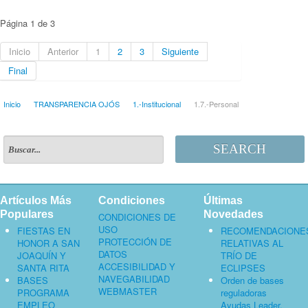
Página 1 de 3
Inicio
Anterior
1
2
3
Siguiente
Final
Inicio
TRANSPARENCIA OJÓS
1.-Institucional
1.7.-Personal
SEARCH
Artículos Más
Condiciones
Últimas
Populares
Novedades
CONDICIONES DE
USO
FIESTAS EN
RECOMENDACIONE
PROTECCIÓN DE
HONOR A SAN
RELATIVAS AL
DATOS
JOAQUÍN Y
TRÍO DE
ACCESIBILIDAD Y
SANTA RITA
ECLIPSES
NAVEGABILIDAD
BASES
Orden de bases
WEBMASTER
PROGRAMA
reguladoras
EMPLEO
Ayudas Leader,