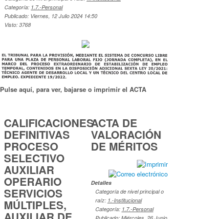
Categoría:
1.7.-Personal
Publicado: Viernes, 12 Julio 2024 14:50
Visto: 3768
Pulse aquí, para ver, bajarse o imprimir el ACTA
CALIFICACIONES
ACTA DE
DEFINITIVAS
VALORACIÓN
PROCESO
DE MÉRITOS
SELECTIVO
AUXILIAR
OPERARIO
Detalles
SERVICIOS
Categoría de nivel principal o
raíz:
1.-Institucional
MÚLTIPLES,
Categoría:
1.7.-Personal
AUXILIAR DE
Publicado: Miércoles, 26 Junio