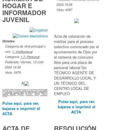
HOGAR E
2024 19:09
Visto: 4097
INFORMADOR
JUVENIL
Acta de valoración de
méritos para el proceso
Detalles
selectivo convocado por el
Categoría de nivel principal o
ayuntamiento de Ojós por
raíz:
1.-Institucional
el sistema de concurso
Categoría:
1.7.-Personal
libre para una plaza de
Publicado: Viernes, 12 Julio
personal laboral fijo
2024 14:38
TÉCNICO AGENTE DE
Visto: 3479
DESARROLLO LOCAL Y
A
UN TÉCNICO DEL
CENTRO LOCAL DE
EMPLEO
Pulse aquí, para ver,
Pulse aquí, para ver,
bajarse o imprimir el
bajarse o imprimir el
ACTA
ACTA
ACTA DE
RESOLUCIÓN