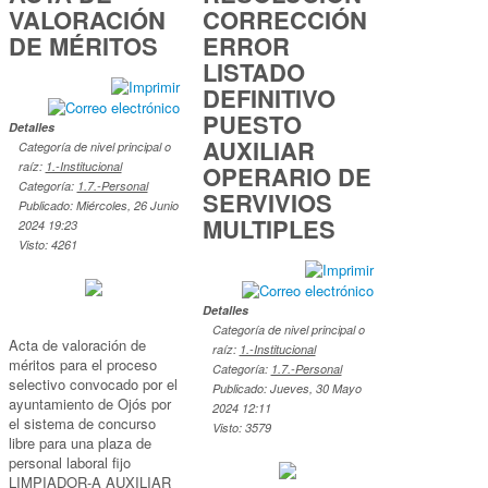
VALORACIÓN
CORRECCIÓN
DE MÉRITOS
ERROR
LISTADO
DEFINITIVO
PUESTO
Detalles
AUXILIAR
Categoría de nivel principal o
raíz:
1.-Institucional
OPERARIO DE
Categoría:
1.7.-Personal
SERVIVIOS
Publicado: Miércoles, 26 Junio
MULTIPLES
2024 19:23
Visto: 4261
Detalles
Categoría de nivel principal o
Acta de valoración de
raíz:
1.-Institucional
méritos para el proceso
Categoría:
1.7.-Personal
selectivo convocado por el
Publicado: Jueves, 30 Mayo
ayuntamiento de Ojós por
2024 12:11
el sistema de concurso
Visto: 3579
libre para una plaza de
personal laboral fijo
LIMPIADOR-A AUXILIAR