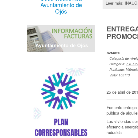
Leer más: INA
Ayuntamiento de
Ojós
ENTREGA
PROMOCI
Detalles
Categoría de nivel 
Categoría:
7.4.-Ob
Publicado: Miércole
Visto: 155113
25 de abril de 20
Fomento entrega 
pública de alquil
Las viviendas son
eficiencia energé
reducida