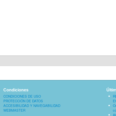
Condiciones
Últi
CONDICIONES DE USO
R
PROTECCIÓN DE DATOS
E
ACCESIBILIDAD Y NAVEGABILIDAD
O
WEBMASTER
c
A