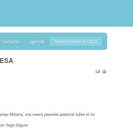
Contacto
Agenda
TRANSPARENCIA OJÓS
RESA
garejo Moreno, una nueva pasarela peatonal sobre el río
pios Vega Segura