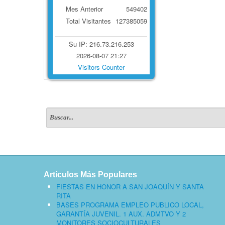
Mes Anterior
549402
Total Visitantes
127385059
Su IP: 216.73.216.253
2026-08-07 21:27
Visitors Counter
Artículos Más Populares
FIESTAS EN HONOR A SAN JOAQUÍN Y SANTA
RITA
BASES PROGRAMA EMPLEO PUBLICO LOCAL,
GARANTÍA JUVENIL. 1 AUX. ADMTVO Y 2
MONITORES SOCIOCULTURALES