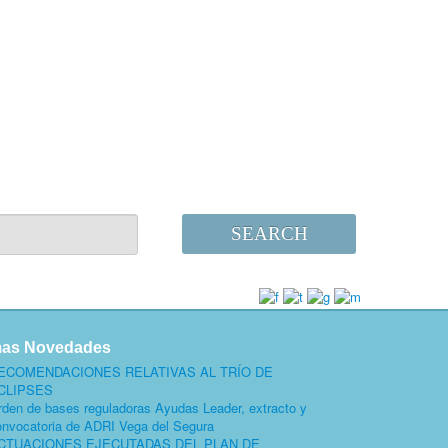
SEARCH
mas Novedades
ECOMENDACIONES RELATIVAS AL TRÍO DE
CLIPSES
rden de bases reguladoras Ayudas Leader, extracto y
onvocatoria de ADRI Vega del Segura
CTUACIONES EJECUTADAS DEL PLAN DE