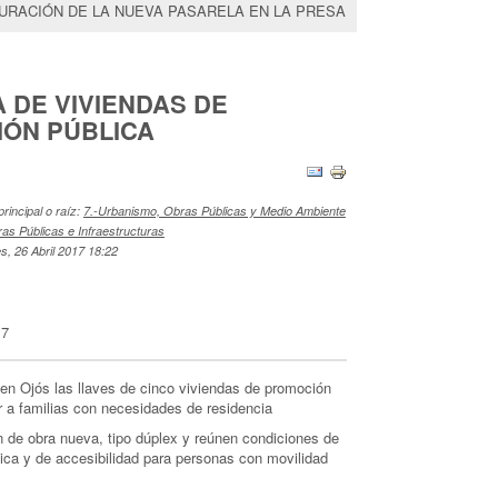
UGURACIÓN DE LA NUEVA PASARELA EN LA PRESA
 DE VIVIENDAS DE
ÓN PÚBLICA
principal o raíz:
7.-Urbanismo, Obras Públicas y Medio Ambiente
ras Públicas e Infraestructuras
s, 26 Abril 2017 18:22
17
en Ojós las llaves de cinco viviendas de promoción
er a familias con necesidades de residencia
 de obra nueva, tipo dúplex y reúnen condiciones de
tica y de accesibilidad para personas con movilidad