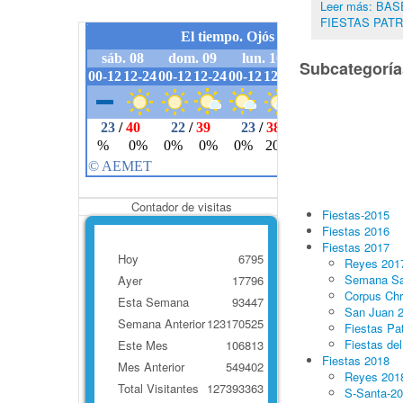
Leer más: B
FIESTAS PAT
Subcategoría
Contador de visitas
Fiestas-2015
Fiestas 2016
Fiestas 2017
Hoy
6795
Reyes 201
Semana Sa
Ayer
17796
Corpus Chr
Esta Semana
93447
San Juan 
Semana Anterior
123170525
Fiestas Pa
Fiestas de
Este Mes
106813
Fiestas 2018
Mes Anterior
549402
Reyes 201
Total Visitantes
127393363
S-Santa-2