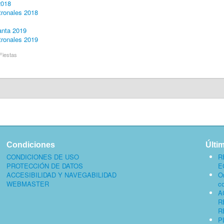
2018
tronales 2018
nta 2019
tronales 2019
Fiestas
Condiciones
Últi
CONDICIONES DE USO
R
PROTECCIÓN DE DATOS
E
ACCESIBILIDAD Y NAVEGABILIDAD
O
WEBMASTER
c
A
R
R
P