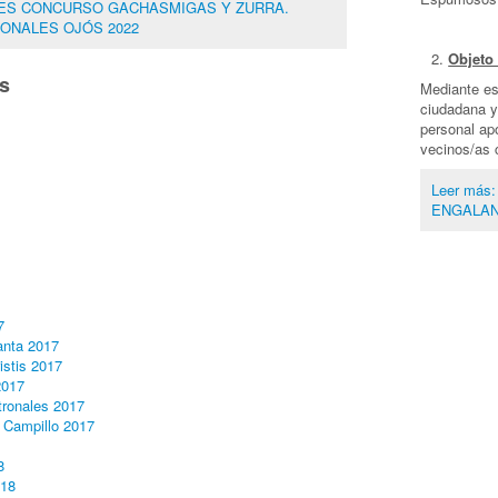
ASES CONCURSO GACHASMIGAS Y ZURRA.
RONALES OJÓS 2022
Objeto
s
Mediante es
ciudadana y
personal apo
vecinos/as 
Leer má
ENGALAN
7
nta 2017
istis 2017
2017
tronales 2017
l Campillo 2017
8
018