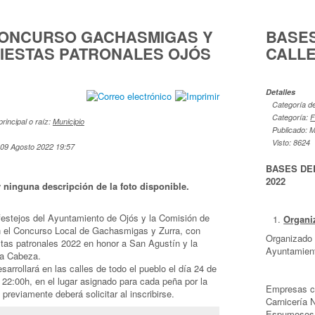
ONCURSO GACHASMIGAS Y
BASE
FIESTAS PATRONALES OJÓS
CALLE
Detalles
Categoría de 
Categoría:
F
principal o raíz:
Municipio
Publicado: M
Visto: 8624
 09 Agosto 2022 19:57
BASES DE
2022
festejos del Ayuntamiento de Ojós y la Comisión de
Organi
 el Concurso Local de Gachasmigas y Zurra, con
Organizado p
stas patronales 2022 en honor a San Agustín y la
Ayuntamient
la Cabeza.
sarrollará en las calles de todo el pueblo el día 24 de
22:00h, en el lugar asignado para cada peña por la
Empresas co
previamente deberá solicitar al inscribirse.
Carnicería 
Espumosos 