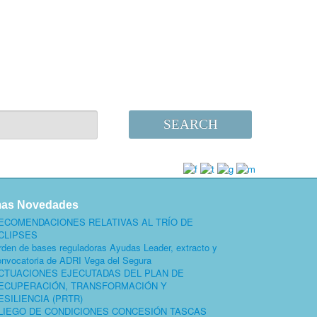
SEARCH
mas Novedades
ECOMENDACIONES RELATIVAS AL TRÍO DE
CLIPSES
rden de bases reguladoras Ayudas Leader, extracto y
onvocatoria de ADRI Vega del Segura
CTUACIONES EJECUTADAS DEL PLAN DE
ECUPERACIÓN, TRANSFORMACIÓN Y
ESILIENCIA (PRTR)
LIEGO DE CONDICIONES CONCESIÓN TASCAS