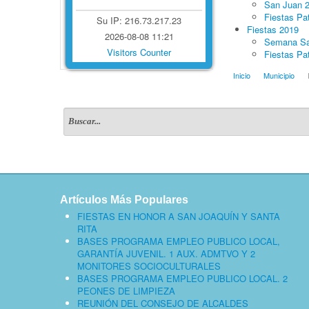
San Juan 
Fiestas Pa
Su IP: 216.73.217.23
Fiestas 2019
2026-08-08 11:21
Semana Sa
Visitors Counter
Fiestas Pa
Inicio
Municipio
Artículos Más Populares
FIESTAS EN HONOR A SAN JOAQUÍN Y SANTA
RITA
BASES PROGRAMA EMPLEO PUBLICO LOCAL,
GARANTÍA JUVENIL. 1 AUX. ADMTVO Y 2
MONITORES SOCIOCULTURALES
BASES PROGRAMA EMPLEO PUBLICO LOCAL. 2
PEONES DE LIMPIEZA
REUNIÓN DEL CONSEJO DE ALCALDES