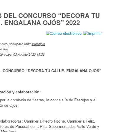
S DEL CONCURSO “DECORA TU
. ENGALANA OJÓS” 2022
nivel principal o raíz:
Municipio
iestas
iércoles, 03 Agosto 2022 19:26
L CONCURSO “DECORA TU CALLE. ENGALANA OJÓS”
zación y colaboración:
or la comisión de fiestas, la concejalía de Festejos y el
o de Ojós.
laboradoras: Carnicería Pedro Roche, Carnicería Felix,
Nietos de Pascual de la Rita, Supermercados Valle Verde y
Martínez.