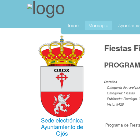
Inicio
Municipio
Ayuntami
Fiestas
F
PROGRAMA
Detalles
Categoría de nivel pri
Categoría:
Fiestas
Publicado: Domingo, 
Visto: 8428
Sede electrónica
Programa de Fiest
Ayuntamiento de
Ojós