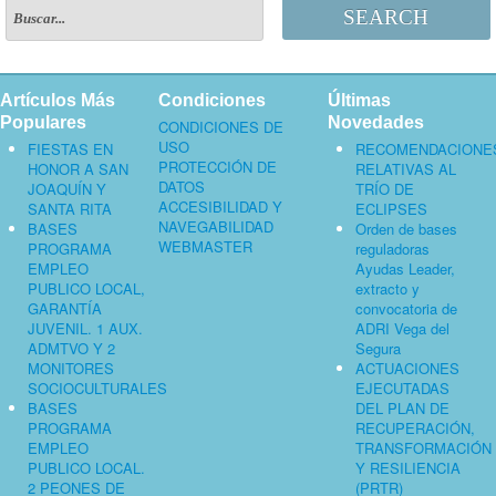
SEARCH
Artículos Más
Condiciones
Últimas
Populares
Novedades
CONDICIONES DE
USO
FIESTAS EN
RECOMENDACIONE
PROTECCIÓN DE
HONOR A SAN
RELATIVAS AL
DATOS
JOAQUÍN Y
TRÍO DE
ACCESIBILIDAD Y
SANTA RITA
ECLIPSES
NAVEGABILIDAD
BASES
Orden de bases
WEBMASTER
PROGRAMA
reguladoras
EMPLEO
Ayudas Leader,
PUBLICO LOCAL,
extracto y
GARANTÍA
convocatoria de
JUVENIL. 1 AUX.
ADRI Vega del
ADMTVO Y 2
Segura
MONITORES
ACTUACIONES
SOCIOCULTURALES
EJECUTADAS
BASES
DEL PLAN DE
PROGRAMA
RECUPERACIÓN,
EMPLEO
TRANSFORMACIÓN
PUBLICO LOCAL.
Y RESILIENCIA
2 PEONES DE
(PRTR)